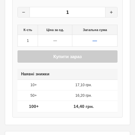
18
грн.
0
грн.
−
+
К-сть
Ціна за од.
Загальна сума
—
1
—
Купити зараз
Наявні знижки
10+
17,10 грн.
50+
16,20 грн.
100+
14,40 грн.