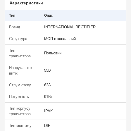
Характеристики
Тип
Опис
Бренд
INTERNATIONAL RECTIFIER
Структура
МОП n-канальний
Тип
Польовий
транзистора
Напруга сток-
55В
витік
Струм стоку
62А
Потужність
91Вт
Тип корпусу
IPAK
транзистора
Тип монтажу
DIP