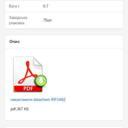
Вага г.
0.7
Заводська
75шт.
упаковка
Опис
завантажити datasheet IRFU48Z
pdf,367 КБ