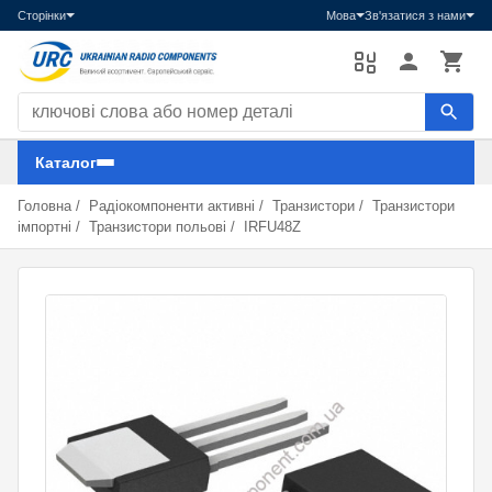
Сторінки
Мова
Зв'язатися з нами
Пошук компонентів
Каталог
Головна
/
Радіокомпоненти активні
/
Транзистори
/
Транзистори
імпортні
/
Транзистори польові
/
IRFU48Z