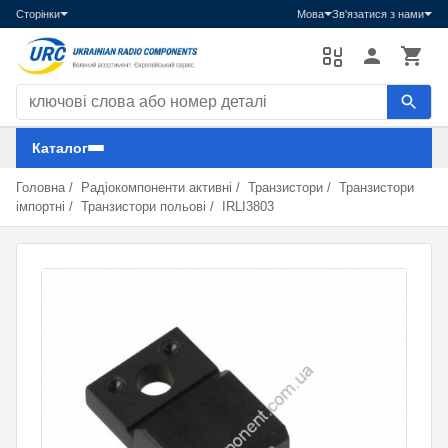
Сторінки
Мова
Зв'язатися з нами
Пошук компонентів
Каталог
Головна
/
Радіокомпоненти активні
/
Транзистори
/
Транзистори
імпортні
/
Транзистори польові
/
IRLI3803