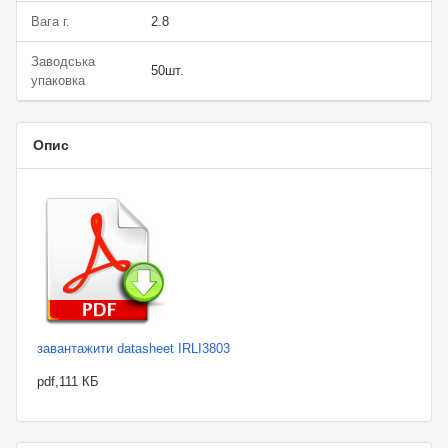
Вага г.
2.8
Заводська
50шт.
упаковка
Опис
завантажити datasheet IRLI3803
pdf,111 КБ