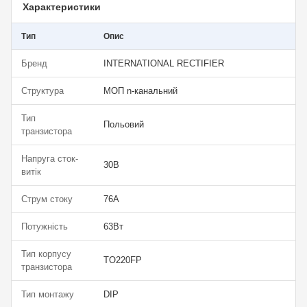
Характеристики
Тип
Опис
Бренд
INTERNATIONAL RECTIFIER
Структура
МОП n-канальний
Тип
Польовий
транзистора
Напруга сток-
30В
витік
Струм стоку
76А
Потужність
63Вт
Тип корпусу
TO220FP
транзистора
Тип монтажу
DIP