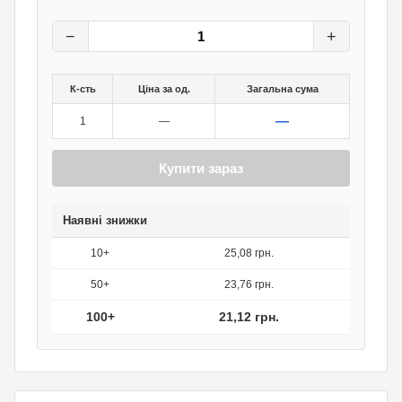
26,40
грн.
0
грн.
−
+
К-сть
Ціна за од.
Загальна сума
—
1
—
Купити зараз
Наявні знижки
10+
25,08 грн.
50+
23,76 грн.
100+
21,12 грн.