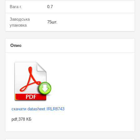
Вага г.
0.7
Заводська
75шт.
упаковка
Опис
скачати datasheet IRLR8743
pdf,378 КБ