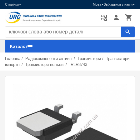
Сторінки
Мова
Зв'язатися з нами
Пошук компонентів
Каталог
Головна
/
Радіокомпоненти активні
/
Транзистори
/
Транзистори
імпортні
/
Транзистори польові
/
IRLR8743