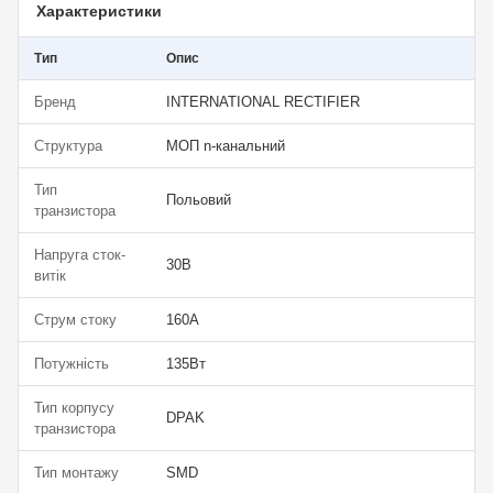
Характеристики
Тип
Опис
Бренд
INTERNATIONAL RECTIFIER
Структура
МОП n-канальний
Тип
Польовий
транзистора
Напруга сток-
30В
витік
Струм стоку
160А
Потужність
135Вт
Тип корпусу
DPAK
транзистора
Тип монтажу
SMD