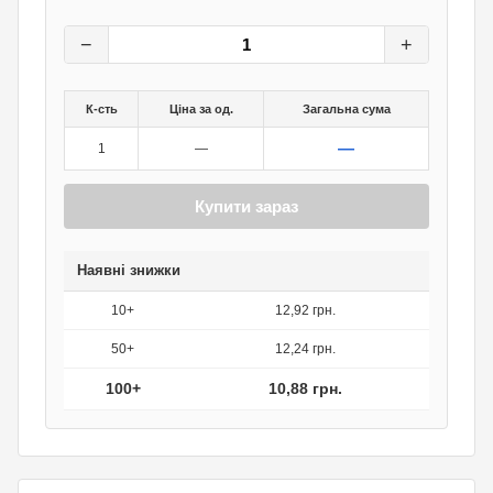
13,60
грн.
0
грн.
−
+
К-сть
Ціна за од.
Загальна сума
—
1
—
Купити зараз
Наявні знижки
10+
12,92 грн.
50+
12,24 грн.
100+
10,88 грн.