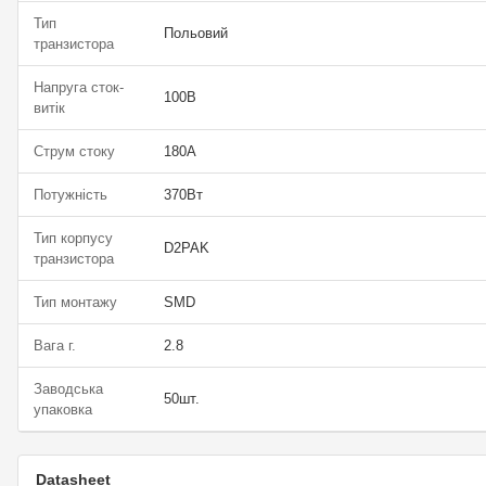
Тип
Польовий
транзистора
Напруга сток-
100В
витік
Струм стоку
180А
Потужність
370Вт
Тип корпусу
D2PAK
транзистора
Тип монтажу
SMD
Вага г.
2.8
Заводська
50шт.
упаковка
Datasheet