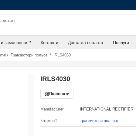
ти замовлення?
Контакти
Доставка і оплата
Послуги
тні
/
Транзистори польові
/
IRLS4030
IRLS4030
Порівняти
Manufacturer
INTERNATIONAL RECTIFIER
Категорії
Транзистори польові