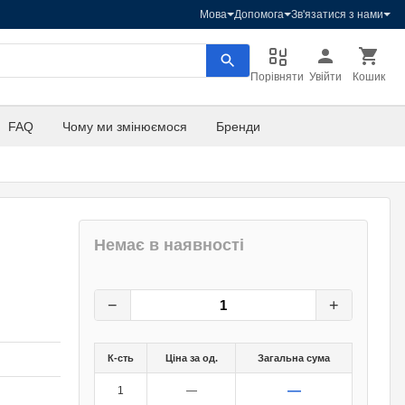
Мова
Допомога
Зв'язатися з нами
Порівняти
Увійти
Кошик
FAQ
Чому ми змінюємося
Бренди
Немає в наявності
75,80
грн.
0
грн.
−
+
К-сть
Ціна за од.
Загальна сума
—
1
—