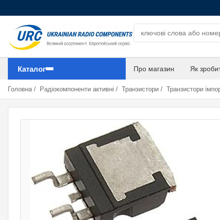
Пошук компонентів
Каталог
Про магазин
Як зроби
Головна
/
Радіокомпоненти активні
/
Транзистори
/
Транзистори імпор