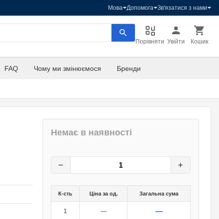
Мова
Допомога
Зв'язатися з нами
Порівняти
Увійти
Кошик
FAQ
Чому ми змінюємося
Бренди
Немає в наявності
62,40
грн.
0
грн.
−
+
К-сть
Ціна за од.
Загальна сума
—
1
—