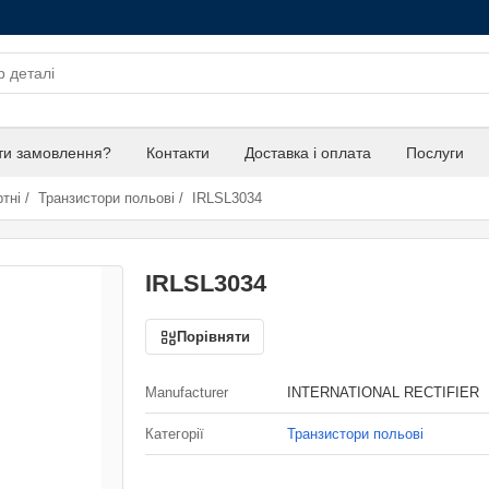
ти замовлення?
Контакти
Доставка і оплата
Послуги
тні
/
Транзистори польові
/
IRLSL3034
IRLSL3034
Порівняти
Manufacturer
INTERNATIONAL RECTIFIER
Категорії
Транзистори польові