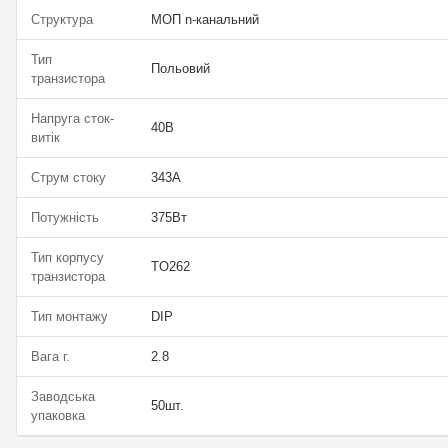
Структура
МОП n-канальний
Тип
Польовий
транзистора
Напруга сток-
40В
витік
Струм стоку
343А
Потужність
375Вт
Тип корпусу
TO262
транзистора
Тип монтажу
DIP
Вага г.
2.8
Заводська
50шт.
упаковка