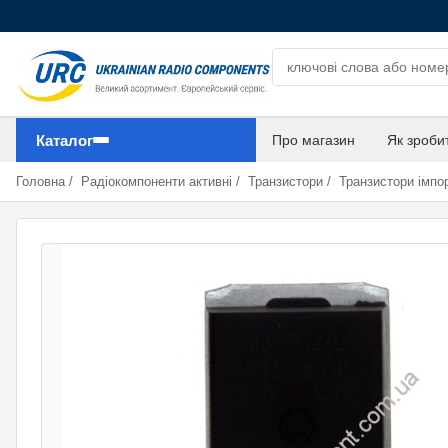
Пошук компонентів
Каталог
Про магазин
Як зроби
Головна
/
Радіокомпоненти активні
/
Транзистори
/
Транзистори імпор