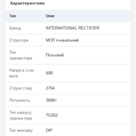
Характеристики
Тип
Опис
Бренд
INTERNATIONAL RECTIFIER
Структура
МОП n-канальний
Тип
Польовий
транзистора
Напруга сток-
60В
витік
Струм стоку
270А
Потужність
380Вт
Тип корпусу
TO262
транзистора
Тип монтажу
DIP