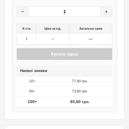
82
грн.
0
грн.
−
+
К-сть
Ціна за од.
Загальна сума
—
1
—
Купити зараз
Наявні знижки
10+
77,90 грн.
50+
73,80 грн.
100+
65,60 грн.