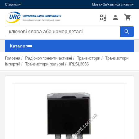
Сторінки
Мова
Зв'язатися з нами
Пошук компонентів
Каталог
Головна
/
Радіокомпоненти активні
/
Транзистори
/
Транзистори
імпортні
/
Транзистори польові
/
IRLSL3036