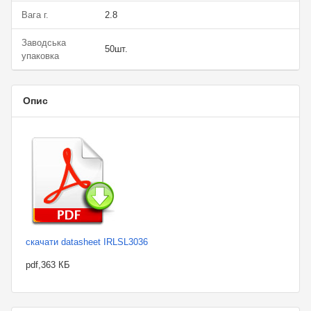
Вага г.
2.8
Заводська
50шт.
упаковка
Опис
скачати datasheet IRLSL3036
pdf,363 КБ