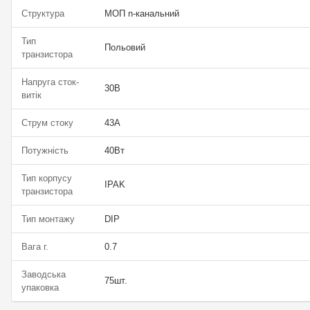
Структура
МОП n-канальний
Тип
Польовий
транзистора
Напруга сток-
30В
витік
Струм стоку
43А
Потужність
40Вт
Тип корпусу
IPAK
транзистора
Тип монтажу
DIP
Вага г.
0.7
Заводська
75шт.
упаковка