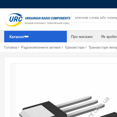
Пошук компонентів
Каталог
Про магазин
Як зроби
Головна
/
Радіокомпоненти активні
/
Транзистори
/
Транзистори імпор