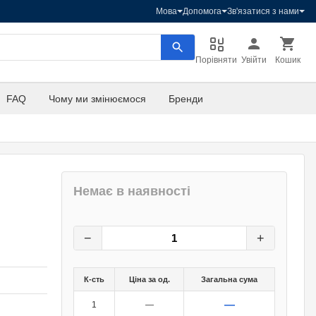
Мова
Допомога
Зв'язатися з нами
Порівняти
Увійти
Кошик
FAQ
Чому ми змінюємося
Бренди
Немає в наявності
12,80
грн.
0
грн.
−
+
К-сть
Ціна за од.
Загальна сума
—
1
—