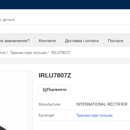
ти замовлення?
Контакти
Доставка і оплата
Послуги
тні
/
Транзистори польові
/
IRLU7807Z
IRLU7807Z
Порівняти
Manufacturer
INTERNATIONAL RECTIFIER
Категорії
Транзистори польові