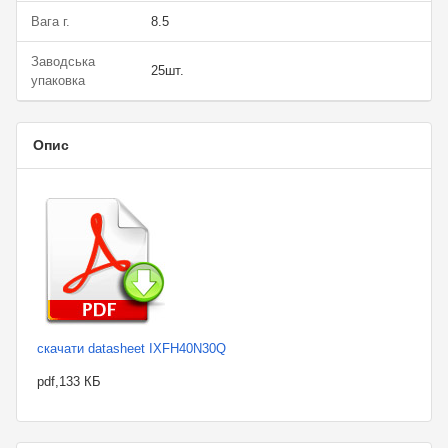
Вага г.
8.5
Заводська
25шт.
упаковка
Опис
скачати datasheet IXFH40N30Q
pdf,133 КБ