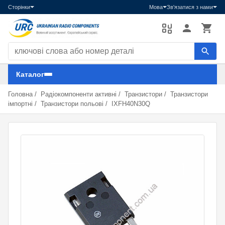
Сторінки
Мова
Зв'язатися з нами
Пошук компонентів
Каталог
Головна
/
Радіокомпоненти активні
/
Транзистори
/
Транзистори
імпортні
/
Транзистори польові
/
IXFH40N30Q