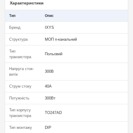
Характеристики
Тип
Опис
Бренд
IXYS
Структура
МОП n-канальний
Тип
Польовий
транзистора
Напруга сток-
300В
витік
Струм стоку
40А
Потужність
300Вт
Тип корпусу
TO247AD
транзистора
Тип монтажу
DIP