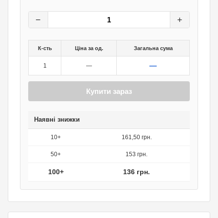
170
грн.
0
грн.
−
+
К-сть
Ціна за од.
Загальна сума
—
1
—
Купити зараз
Наявні знижки
10+
161,50 грн.
50+
153 грн.
100+
136 грн.