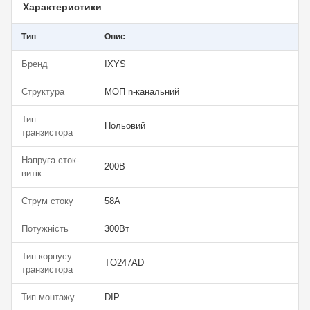
Характеристики
Тип
Опис
Бренд
IXYS
Структура
МОП n-канальний
Тип
Польовий
транзистора
Напруга сток-
200В
витік
Струм стоку
58А
Потужність
300Вт
Тип корпусу
TO247AD
транзистора
Тип монтажу
DIP