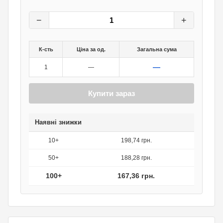
209,20
грн.
0
грн.
−
+
К-сть
Ціна за од.
Загальна сума
—
1
—
Купити зараз
Наявні знижки
10+
198,74 грн.
50+
188,28 грн.
100+
167,36 грн.