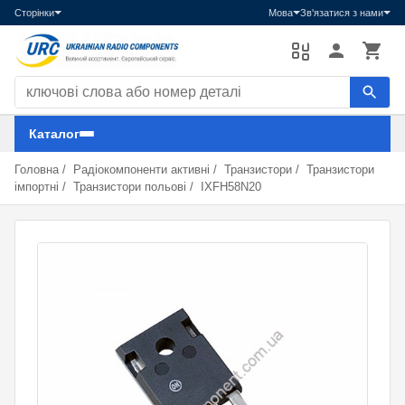
Сторінки
Мова
Зв'язатися з нами
Пошук компонентів
Каталог
Головна
/
Радіокомпоненти активні
/
Транзистори
/
Транзистори
імпортні
/
Транзистори польові
/
IXFH58N20