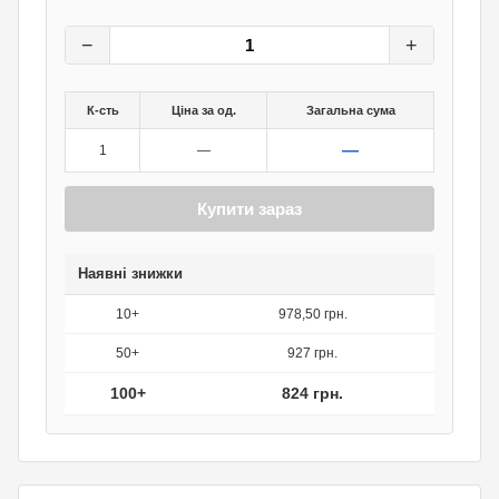
1 030
грн.
0
грн.
−
+
К-сть
Ціна за од.
Загальна сума
—
1
—
Купити зараз
Наявні знижки
10+
978,50 грн.
50+
927 грн.
100+
824 грн.