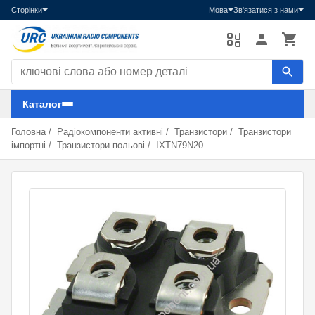
Сторінки
Мова
Зв'язатися з нами
Пошук компонентів
Каталог
Головна
/
Радіокомпоненти активні
/
Транзистори
/
Транзистори
імпортні
/
Транзистори польові
/
IXTN79N20