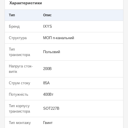
Характеристики
Тип
Опис
Бренд
IXYS
Структура
МОП n-канальний
Тип
Польовий
транзистора
Напруга сток-
200В
витік
Струм стоку
85А
Потужність
400Вт
Тип корпусу
SOT227B
транзистора
Тип монтажу
Гвинт