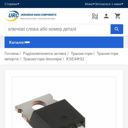
Сторінки
Мова
Зв'язатися з нами
Пошук компонентів
Каталог
Головна
/
Радіокомпоненти активні
/
Транзистори
/
Транзистори
імпортні
/
Транзистори біполярні
/
KSE44H11