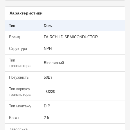
Характеристики
Тип
Опис
Бренд
FAIRCHILD SEMICONDUCTOR
Структура
NPN
Тип
Біполярний
транзистора
Потужність
50Вт
Тип корпусу
TO220
транзистора
Тип монтажу
DIP
Вага г.
2.5
Заводська