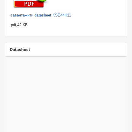
завантажити datasheet KSE44H11
pdf,42 КБ
Datasheet