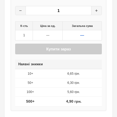
7
грн.
0
грн.
−
+
К-сть
Ціна за од.
Загальна сума
—
1
—
Купити зараз
Наявні знижки
10+
6,65 грн.
50+
6,30 грн.
100+
5,60 грн.
500+
4,90 грн.