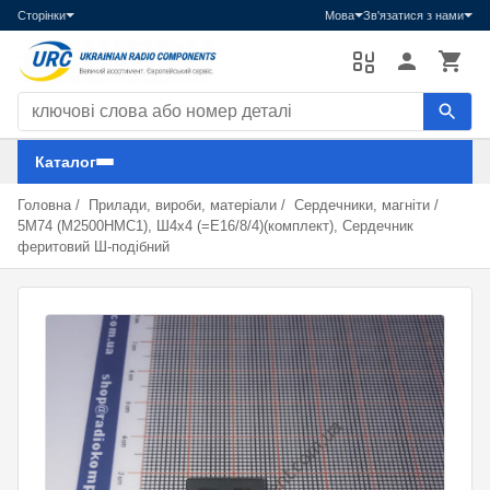
Сторінки
Мова
Зв'язатися з нами
Пошук компонентів
Каталог
Головна
/
Прилади, вироби, матеріали
/
Сердечники, магніти
/
5М74 (М2500НМС1), Ш4х4 (=E16/8/4)(комплект), Сердечник
феритовий Ш-подібний