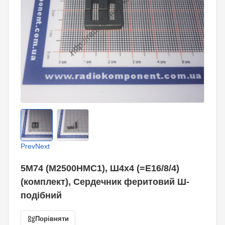
Prev
Next
5М74 (М2500НМС1), Ш4х4 (=E16/8/4)
(комплект), Сердечник феритовий Ш-
подібний
Порівняти