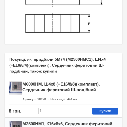
Покупці, які придбали 5М74 (М2500НМС1), Ш4х4
(=E16/8/4)(комплект), Сердечник феритовий Ш-
подібний, також купили
М6000НМ, Ш4х8 (=E16/8/8)(комплект),
Сердечник феритовий Ш-подібний
Артикул
28128
На складі
444
шт
8 грн.
Купити
М2500НМ1, К16х8х6, Сердечник феритовий