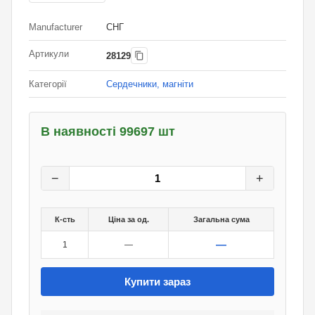
Manufacturer
СНГ
Артикули
28129
Категорії
Сердечники, магніти
В наявності 99697 шт
6
грн.
0
грн.
−
+
К-сть
Ціна за од.
Загальна сума
—
1
—
Купити зараз