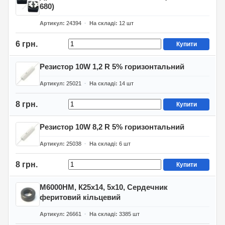
680)
Артикул
24394
На складі
12
шт
6 грн.
Купити
Резистор 10W 1,2 R 5% горизонтальний
Артикул
25021
На складі
14
шт
8 грн.
Купити
Резистор 10W 8,2 R 5% горизонтальний
Артикул
25038
На складі
6
шт
8 грн.
Купити
М6000НМ, К25х14, 5х10, Сердечник
феритовий кільцевий
Артикул
26661
На складі
3385
шт