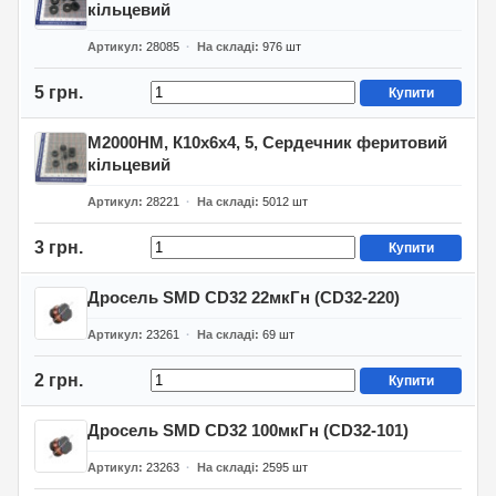
кільцевий
Артикул
28085
На складі
976
шт
5 грн.
Купити
М2000НМ, К10х6х4, 5, Сердечник феритовий
кільцевий
Артикул
28221
На складі
5012
шт
3 грн.
Купити
Дросель SMD CD32 22мкГн (CD32-220)
Артикул
23261
На складі
69
шт
2 грн.
Купити
Дросель SMD CD32 100мкГн (CD32-101)
Артикул
23263
На складі
2595
шт