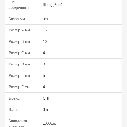
Тип
Ш-подібний
сердечника
Зазор мм
нет
Розмір А мм
16
Розмір В мм
10
Розмір С мм
4
Розмір D мм
8
Розмір Е мм
5
Розмір F мм
4
Бренд
СНГ
Вага г.
3.5
Заводська
1000шт.
упаковка