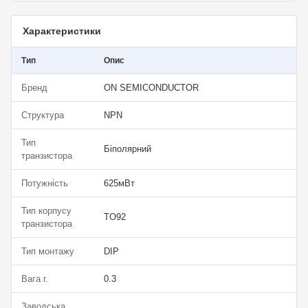
Характеристики
Тип
Опис
Бренд
ON SEMICONDUCTOR
Структура
NPN
Тип
Біполярний
транзистора
Потужність
625мВт
Тип корпусу
TO92
транзистора
Тип монтажу
DIP
Вага г.
0.3
Заводська