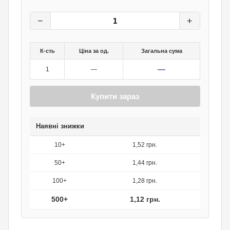
1,60
грн.
0
грн.
−
+
К-сть
Ціна за од.
Загальна сума
—
1
—
Купити зараз
Наявні знижки
10+
1,52 грн.
50+
1,44 грн.
100+
1,28 грн.
500+
1,12 грн.