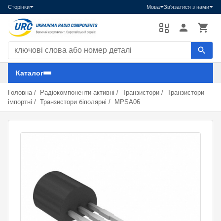
Сторінки
Мова
Зв'язатися з нами
Пошук компонентів
Каталог
Головна
/
Радіокомпоненти активні
/
Транзистори
/
Транзистори
імпортні
/
Транзистори біполярні
/
MPSA06