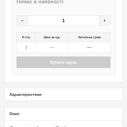
Немає в наявності
46
грн.
0
грн.
−
+
К-сть
Ціна за од.
Загальна сума
—
1
—
Купити зараз
Характеристики
Опис