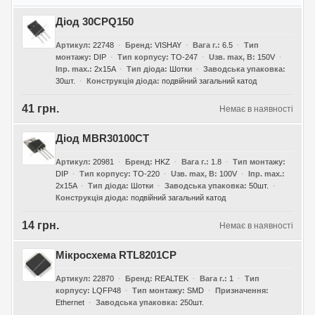
Діод 30CPQ150
Артикул
22748
Бренд
VISHAY
Вага г.
6.5
Тип
монтажу
DIP
Тип корпусу
TO-247
Uзв. max, В
150V
Iпр. max.
2x15A
Тип діода
Шотки
Заводська упаковка
30шт.
Конструкція діода
подвійний загальний катод
41 грн.
Немає в наявності
Діод MBR30100CT
Артикул
20981
Бренд
HKZ
Вага г.
1.8
Тип монтажу
DIP
Тип корпусу
TO-220
Uзв. max, В
100V
Iпр. max.
2x15A
Тип діода
Шотки
Заводська упаковка
50шт.
Конструкція діода
подвійний загальний катод
14 грн.
Немає в наявності
Мікросхема RTL8201CP
Артикул
22870
Бренд
REALTEK
Вага г.
1
Тип
корпусу
LQFP48
Тип монтажу
SMD
Призначення
Ethernet
Заводська упаковка
250шт.