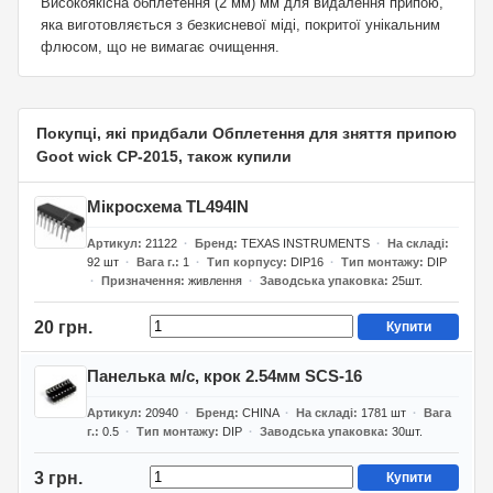
Високоякісна обплетення (2 мм) мм для видалення припою,
яка виготовляється з безкисневої міді, покритої унікальним
флюсом, що не вимагає очищення.
Покупці, які придбали Обплетення для зняття припою
Goot wick CP-2015, також купили
Мікросхема TL494IN
Артикул
21122
Бренд
TEXAS INSTRUMENTS
На складі
92
шт
Вага г.
1
Тип корпусу
DIP16
Тип монтажу
DIP
Призначення
живлення
Заводська упаковка
25шт.
20 грн.
Купити
Панелька м/с, крок 2.54мм SCS-16
Артикул
20940
Бренд
CHINA
На складі
1781
шт
Вага
г.
0.5
Тип монтажу
DIP
Заводська упаковка
30шт.
3 грн.
Купити