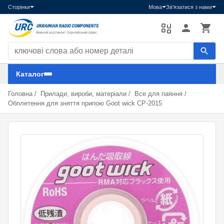
Сторінки
Мова
Зв'язатися з нами
Пошук компонентів
Каталог
Головна
/
Прилади, вироби, матеріали
/
Все для паяння
/
Обплетення для зняття припою Goot wick CP-2015