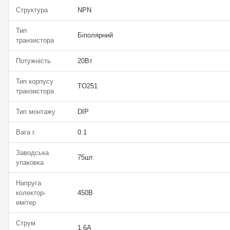
Структура
NPN
Тип
Біполярний
транзистора
Потужність
20Вт
Тип корпусу
TO251
транзистора
Тип монтажу
DIP
Вага г.
0.1
Заводська
75шт.
упаковка
Напруга
колектор-
450В
емітер
Струм
1.6А