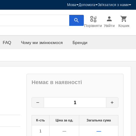
Мова
Допомога
Зв'язатися з нами
Порівняти
Увійти
Кошик
FAQ
Чому ми змінюємося
Бренди
Немає в наявності
11
грн.
0
грн.
−
+
К-сть
Ціна за од.
Загальна сума
—
1
—