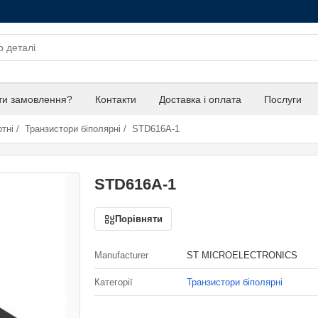
ти замовлення?
Контакти
Доставка і оплата
Послуги
тні
/
Транзистори біполярні
/
STD616A-1
STD616A-1
Порівняти
Manufacturer
ST MICROELECTRONICS
Категорії
Транзистори біполярні