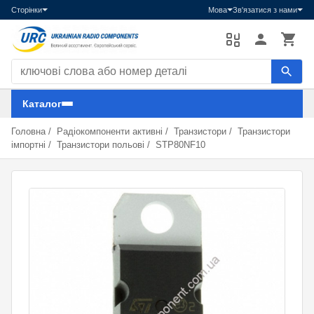
Сторінки
Мова
Зв'язатися з нами
Пошук компонентів
Каталог
Головна
/
Радіокомпоненти активні
/
Транзистори
/
Транзистори
імпортні
/
Транзистори польові
/
STP80NF10