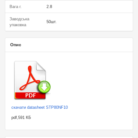
Вага г.
2.8
Заводська
50шт.
упаковка
Опис
скачати datasheet STP80NF10
pdf,591 КБ