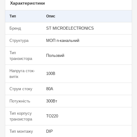
Характеристики
Тип
Опис
Бренд
ST MICROELECTRONICS
Структура
МОП n-канальний
Тип
Польовий
транзистора
Напруга сток-
100В
витік
Струм стоку
80А
Потужність
300Вт
Тип корпусу
TO220
транзистора
Тип монтажу
DIP