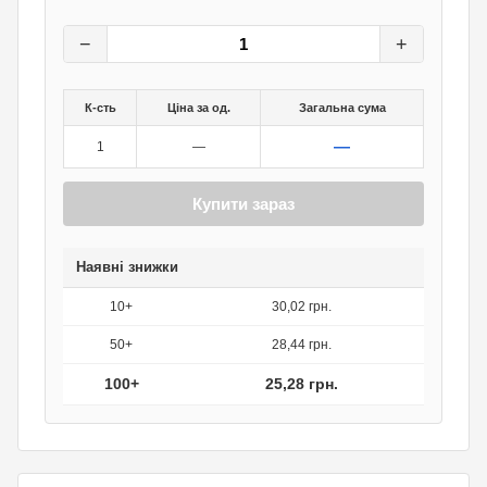
31,60
грн.
0
грн.
−
+
К-сть
Ціна за од.
Загальна сума
—
1
—
Купити зараз
Наявні знижки
10+
30,02 грн.
50+
28,44 грн.
100+
25,28 грн.