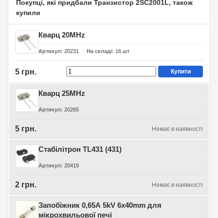
Покупці, які придбали Транзистор 2SC2001L, також
купили
Кварц 20MHz
Артикул
20231
На складі
16
шт
5 грн.
Купити
Кварц 25MHz
Артикул
20265
5 грн.
Немає в наявності
Стабілітрон TL431 (431)
Артикул
20419
2 грн.
Немає в наявності
Запобіжник 0,65А 5kV 6x40mm для
мікрохвильової печі