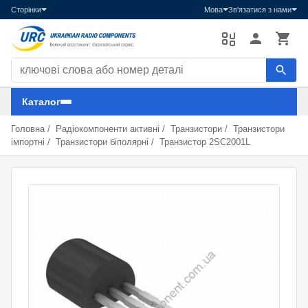
Сторінки
Мова
Зв'язатися з нами
Пошук компонентів
Каталог
Головна
/
Радіокомпоненти активні
/
Транзистори
/
Транзистори
імпортні
/
Транзистори біполярні
/
Транзистор 2SC2001L