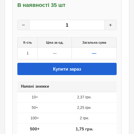
В наявності 35 шт
2,50
грн.
0
грн.
−
+
К-сть
Ціна за од.
Загальна сума
—
1
—
Купити зараз
Наявні знижки
10+
2,37 грн.
50+
2,25 грн.
100+
2 грн.
500+
1,75 грн.