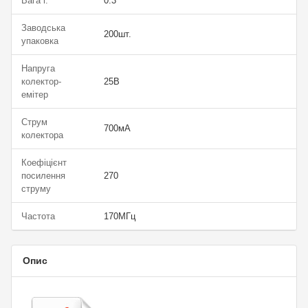
Вага г.
0.3
Заводська
200шт.
упаковка
Напруга
колектор-
25В
емітер
Струм
700мА
колектора
Коефіцієнт
посилення
270
струму
Частота
170МГц
Опис