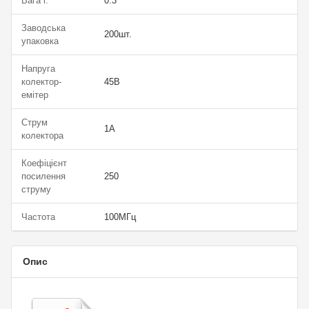
Вага г.
0.3
Заводська
200шт.
упаковка
Напруга
колектор-
45В
емітер
Струм
1А
колектора
Коефіцієнт
посилення
250
струму
Частота
100МГц
Опис