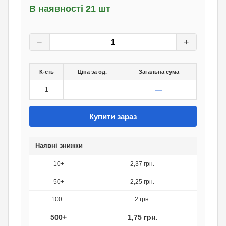
В наявності 21 шт
2,50
грн.
0
грн.
−
+
К-сть
Ціна за од.
Загальна сума
—
1
—
Купити зараз
Наявні знижки
10+
2,37 грн.
50+
2,25 грн.
100+
2 грн.
500+
1,75 грн.