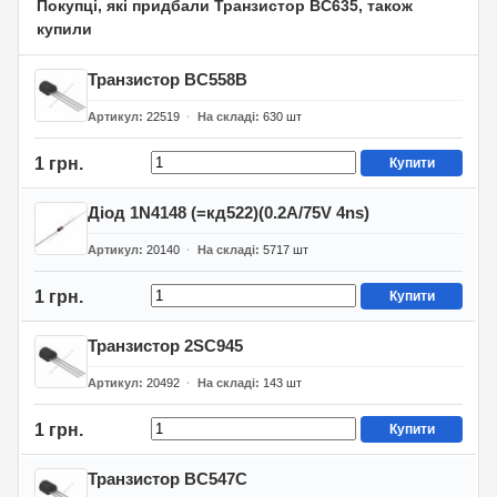
Покупці, які придбали Транзистор BC635, також
купили
Транзистор BC558B
Артикул
22519
На складі
630
шт
1 грн.
Купити
Діод 1N4148 (=кд522)(0.2A/75V 4ns)
Артикул
20140
На складі
5717
шт
1 грн.
Купити
Транзистор 2SC945
Артикул
20492
На складі
143
шт
1 грн.
Купити
Транзистор BC547C