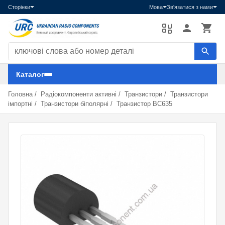
Сторінки
Мова
Зв'язатися з нами
Пошук компонентів
Каталог
Головна
/
Радіокомпоненти активні
/
Транзистори
/
Транзистори
імпортні
/
Транзистори біполярні
/
Транзистор BC635