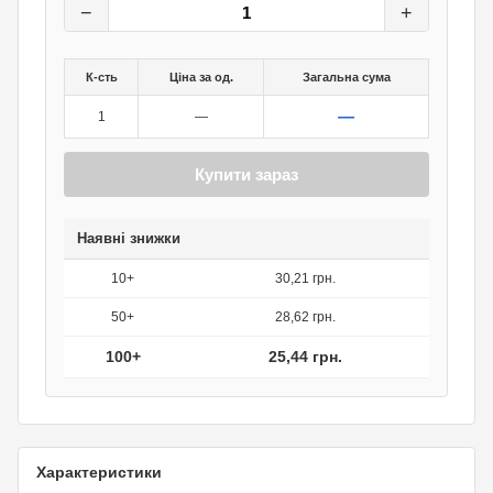
0
грн.
−
+
К-сть
Ціна за од.
Загальна сума
—
1
—
Купити зараз
Наявні знижки
10+
30,21 грн.
50+
28,62 грн.
100+
25,44 грн.
Характеристики