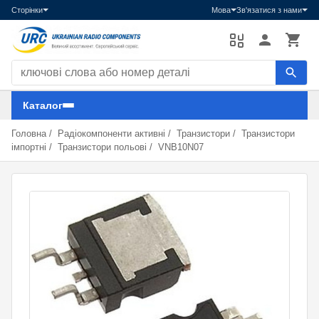
Сторінки
Мова
Зв'язатися з нами
Пошук компонентів
Каталог
Головна
/
Радіокомпоненти активні
/
Транзистори
/
Транзистори
імпортні
/
Транзистори польові
/
VNB10N07