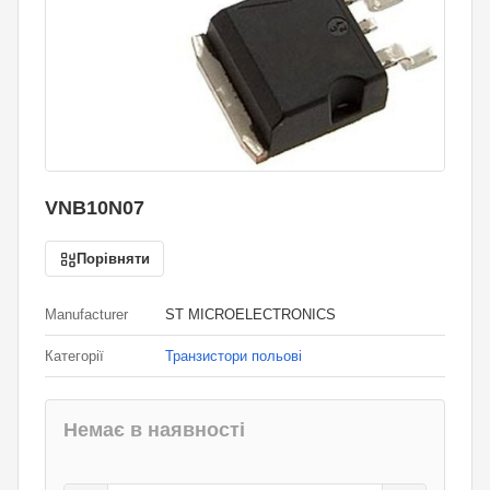
VNB10N07
Порівняти
Manufacturer
ST MICROELECTRONICS
Категорії
Транзистори польові
Немає в наявності
31,80
грн.