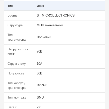
Тип
Опис
Бренд
ST MICROELECTRONICS
Структура
МОП n-канальний
Тип
Польовий
транзистора
Напруга сток-
70В
витік
Струм стоку
10А
Потужність
50Вт
Тип корпусу
D2PAK
транзистора
Тип монтажу
SMD
Вага г.
2.8