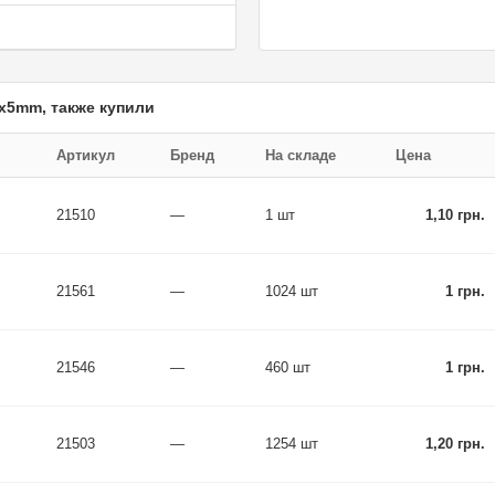
x5mm, также купили
Артикул
Бренд
На складе
Цена
21510
—
1 шт
1,10 грн.
21561
—
1024 шт
1 грн.
21546
—
460 шт
1 грн.
21503
—
1254 шт
1,20 грн.