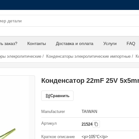
ть заказ?
Контакты
Доставка и оплата
Услуги
FAQ
оры элекролитические
/
Конденсаторы элекролитические импортные
/
Ко
Конденсатор 22mF 25V 5x5
Сравнить
Manufacturer
TAIWAN
Артикул
21524
Краткое описание
<p>105°С</p>