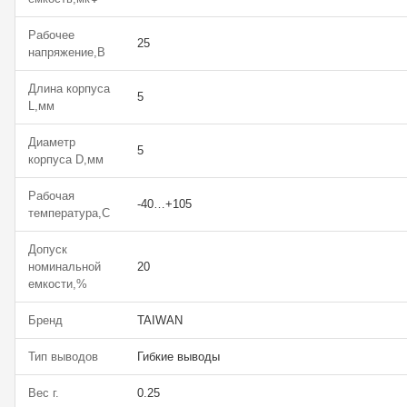
Рабочее
25
напряжение,В
Длина корпуса
5
L,мм
Диаметр
5
корпуса D,мм
Рабочая
-40…+105
температура,С
Допуск
номинальной
20
емкости,%
Бренд
TAIWAN
Тип выводов
Гибкие выводы
Вес г.
0.25