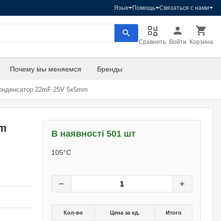
Язык
Помощь
Связаться с нами
Сравнить
Войти
Корзина
Почему мы меняемся
Бренды
нденсатор 22mF 25V 5x5mm
mm
В наявності 501 шт
1,60
грн.
105°С
0
грн.
−
+
Кол-во
Цена за ед.
Итого