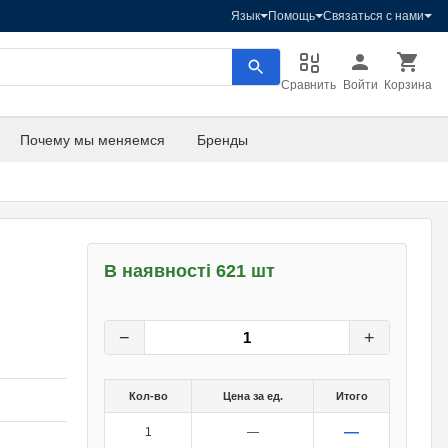
Язык
Помощь
Связаться с нами
Сравнить
Войти
Корзина
Почему мы меняемся
Бренды
В наявності 621 шт
1
грн.
0
грн.
−
+
Кол-во
Цена за ед.
Итого
—
1
—