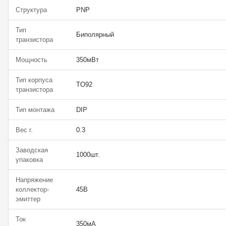
Структура
PNP
Тип
Биполярный
транзистора
Мощность
350мВт
Тип корпуса
TO92
транзистора
Тип монтажа
DIP
Вес г.
0.3
Заводская
1000шт.
упаковка
Напряжение
коллектор-
45В
эмиттер
Ток
350мА