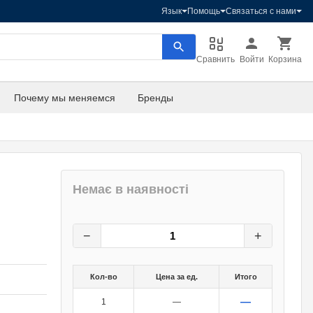
Язык
Помощь
Связаться с нами
Сравнить
Войти
Корзина
Почему мы меняемся
Бренды
Немає в наявності
3
грн.
0
грн.
−
+
Кол-во
Цена за ед.
Итого
—
1
—