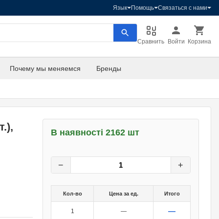
Язык
Помощь
Связаться с нами
Сравнить
Войти
Корзина
Почему мы меняемся
Бренды
.),
В наявності 2162 шт
42
грн.
0
грн.
−
+
Кол-во
Цена за ед.
Итого
—
1
—