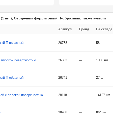
(1 шт.), Сердечник ферритовый П-образный, также купили
Артикул
Бренд
На складе
вый П-образный
26738
—
58 шт
 плоской поверхностью
26363
—
1060 шт
вый П-образный
26741
—
27 шт
ой с плоской поверхностью
28118
—
14127 шт
й
28908
—
864 шт