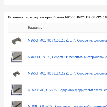
Покупатели, которые приобрели М2500НМC1 ПК 68х32х16 
Название
М2500НМC1 ПК 74х36х18 (1 шт.), Сердечник феррито
М400НН, 9х100, Сердечник ферритовый стержневой с
М2500НМC1 ПК 39х24х12 (1 шт.), Сердечник феррито
М2500НМС, С12х75, Сердечник ферритовый стержнев
М30ВН, С8,5х105, Сердечник ферритовый стержнево