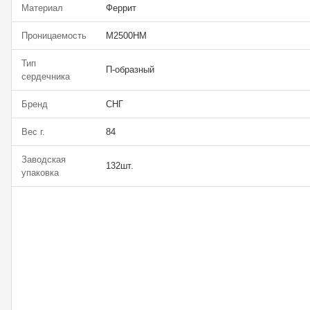
Материал
Феррит
Проницаемость
М2500НМ
Тип
П-образный
сердечника
Бренд
СНГ
Вес г.
84
Заводская
132шт.
упаковка