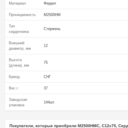
Материал
Феррит
Проницаемость
М2500НМ
Тип
Стержень
сердечника
Внешний
12
диаметр, мм
Высота
75
(длина), мм
Бренд
СНГ
Вес г.
37
Заводская
144шт.
упаковка
Покупатели, которые приобрели М2500НМС, С12х75, Сер