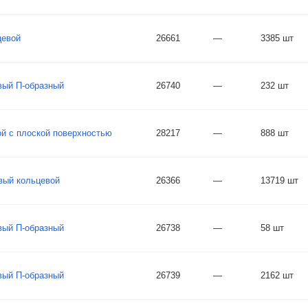
цевой
26661
—
3385 шт
вый П-образный
26740
—
232 шт
й с плоской поверхностью
28217
—
888 шт
вый кольцевой
26366
—
13719 шт
вый П-образный
26738
—
58 шт
вый П-образный
26739
—
2162 шт