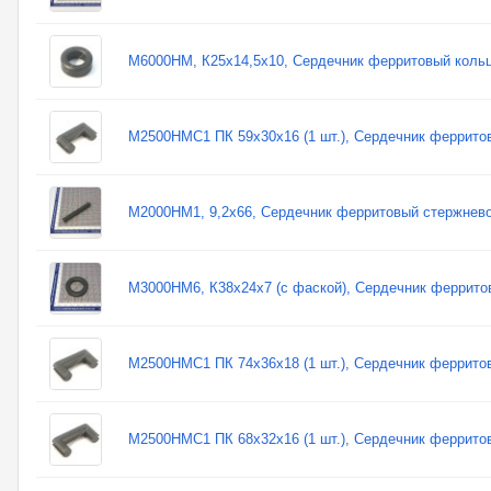
М6000НМ, К25х14,5х10, Сердечник ферритовый коль
М2500НМC1 ПК 59х30х16 (1 шт.), Сердечник феррито
М2000НМ1, 9,2х66, Сердечник ферритовый стержнево
М3000НМ6, К38х24х7 (с фаской), Сердечник феррито
М2500НМC1 ПК 74х36х18 (1 шт.), Сердечник феррито
М2500НМC1 ПК 68х32х16 (1 шт.), Сердечник феррито