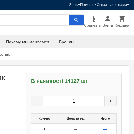
Язык
Помощь
Связаться с нами
Сравнить
Войти
Корзина
Почему мы меняемся
Бренды
остью
ик
В наявності 14127 шт
30
грн.
0
грн.
−
+
Кол-во
Цена за ед.
Итого
—
1
—