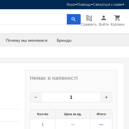
Язык
Помощь
Связаться с нами
Сравнить
Войти
Корзина
Почему мы меняемся
Бренды
Немає в наявності
102
грн.
0
грн.
−
+
Кол-во
Цена за ед.
Итого
—
1
—