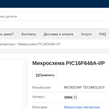
ть заказ?
Контакты
Доставка и оплата
Услуги
FAQ
импортные
/
Микросхема PIC16F648A-I/P
Микросхема PIC16F648A-I/P
Сравнить
Manufacturer
MICROCHIP TECHNOLOGY
Артикул
30066
Категории
Микросхемы импортные