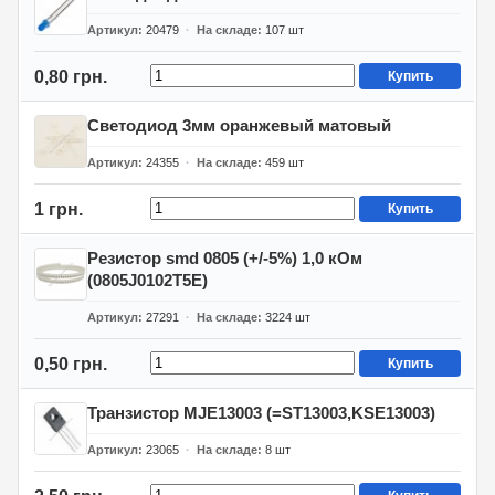
Артикул
20479
На складе
107
шт
0,80 грн.
Купить
Светодиод 3мм оранжевый матовый
Артикул
24355
На складе
459
шт
1 грн.
Купить
Резистор smd 0805 (+/-5%) 1,0 кОм
(0805J0102T5E)
Артикул
27291
На складе
3224
шт
0,50 грн.
Купить
Транзистор MJE13003 (=ST13003,KSE13003)
Артикул
23065
На складе
8
шт