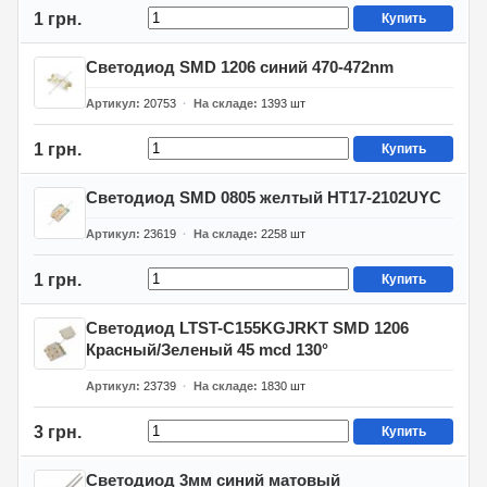
1 грн.
Купить
Светодиод SMD 1206 синий 470-472nm
Артикул
20753
На складе
1393
шт
1 грн.
Купить
Светодиод SMD 0805 желтый HT17-2102UYC
Артикул
23619
На складе
2258
шт
1 грн.
Купить
Светодиод LTST-C155KGJRKT SMD 1206
Красный/Зеленый 45 mcd 130°
Артикул
23739
На складе
1830
шт
3 грн.
Купить
Светодиод 3мм синий матовый