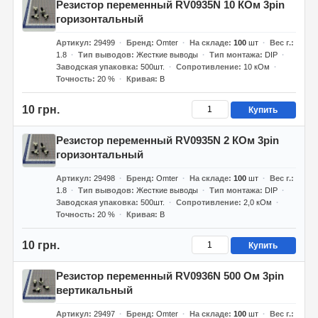
Резистор переменный RV0935N 10 КОм 3pin
горизонтальный
Артикул
29499
Бренд
Omter
На складе
100
шт
Вес г.
1.8
Тип выводов
Жесткие выводы
Тип монтажа
DIP
Заводская упаковка
500шт.
Сопротивление
10 кОм
Точность
20 %
Кривая
B
10 грн.
Купить
Резистор переменный RV0935N 2 КОм 3pin
горизонтальный
Артикул
29498
Бренд
Omter
На складе
100
шт
Вес г.
1.8
Тип выводов
Жесткие выводы
Тип монтажа
DIP
Заводская упаковка
500шт.
Сопротивление
2,0 кОм
Точность
20 %
Кривая
B
10 грн.
Купить
Резистор переменный RV0936N 500 Ом 3pin
вертикальный
Артикул
29497
Бренд
Omter
На складе
100
шт
Вес г.