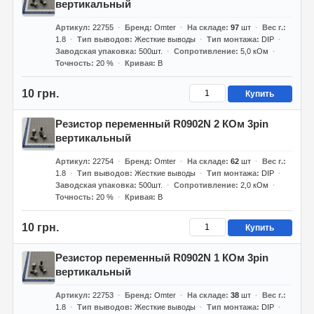
вертикальный
Артикул
22755
Бренд
Omter
На складе
97
шт
Вес г.
1.8
Тип выводов
Жесткие выводы
Тип монтажа
DIP
Заводская упаковка
500шт.
Сопротивление
5,0 кОм
Точность
20 %
Кривая
B
10 грн.
Купить
Резистор переменный R0902N 2 КОм 3pin
вертикальный
Артикул
22754
Бренд
Omter
На складе
62
шт
Вес г.
1.8
Тип выводов
Жесткие выводы
Тип монтажа
DIP
Заводская упаковка
500шт.
Сопротивление
2,0 кОм
Точность
20 %
Кривая
B
10 грн.
Купить
Резистор переменный R0902N 1 КОм 3pin
вертикальный
Артикул
22753
Бренд
Omter
На складе
38
шт
Вес г.
1.8
Тип выводов
Жесткие выводы
Тип монтажа
DIP