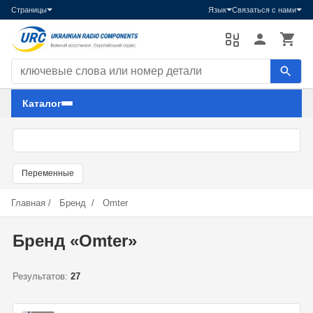
Страницы
Язык
Связаться с нами
Поиск компонентов
Каталог
Переменные
Главная
/
Бренд
/
Omter
Бренд «Omter»
Результатов:
27