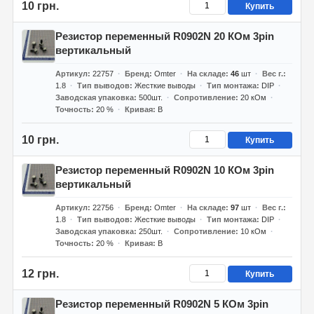
10 грн.
Купить
Резистор переменный R0902N 20 КОм 3pin
вертикальный
Артикул
22757
Бренд
Omter
На складе
46
шт
Вес г.
1.8
Тип выводов
Жесткие выводы
Тип монтажа
DIP
Заводская упаковка
500шт.
Сопротивление
20 кОм
Точность
20 %
Кривая
B
10 грн.
Купить
Резистор переменный R0902N 10 КОм 3pin
вертикальный
Артикул
22756
Бренд
Omter
На складе
97
шт
Вес г.
1.8
Тип выводов
Жесткие выводы
Тип монтажа
DIP
Заводская упаковка
250шт.
Сопротивление
10 кОм
Точность
20 %
Кривая
B
12 грн.
Купить
Резистор переменный R0902N 5 КОм 3pin