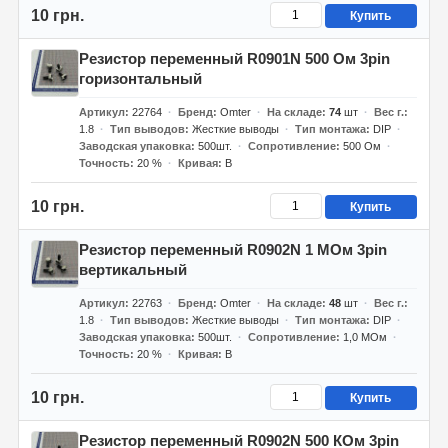
10 грн.
Купить
Резистор переменный R0901N 500 Ом 3pin
горизонтальный
Артикул
22764
Бренд
Omter
На складе
74
шт
Вес г.
1.8
Тип выводов
Жесткие выводы
Тип монтажа
DIP
Заводская упаковка
500шт.
Сопротивление
500 Ом
Точность
20 %
Кривая
B
10 грн.
Купить
Резистор переменный R0902N 1 МОм 3pin
вертикальный
Артикул
22763
Бренд
Omter
На складе
48
шт
Вес г.
1.8
Тип выводов
Жесткие выводы
Тип монтажа
DIP
Заводская упаковка
500шт.
Сопротивление
1,0 МОм
Точность
20 %
Кривая
B
10 грн.
Купить
Резистор переменный R0902N 500 КОм 3pin