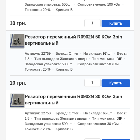
Заводская упаковка
500шт.
Сопротивление
100 кОм
Точность
20 %
Кривая
B
10 грн.
Купить
Резистор переменный R0902N 50 КОм 3pin
вертикальный
Артикул
22759
Бренд
Omter
На складе
97
шт
Вес г.
1.8
Тип выводов
Жесткие выводы
Тип монтажа
DIP
Заводская упаковка
500шт.
Сопротивление
50 кОм
Точность
20 %
Кривая
B
10 грн.
Купить
Резистор переменный R0902N 30 КОм 3pin
вертикальный
Артикул
22758
Бренд
Omter
На складе
65
шт
Вес г.
1.8
Тип выводов
Жесткие выводы
Тип монтажа
DIP
Заводская упаковка
500шт.
Сопротивление
30 кОм
Точность
20 %
Кривая
B