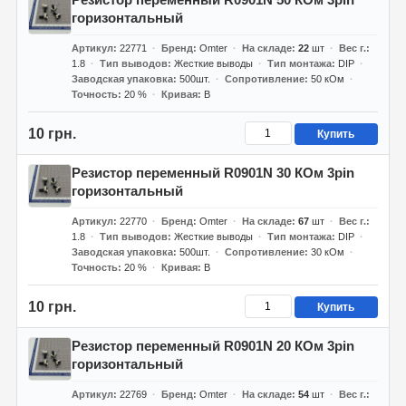
горизонтальный
Артикул
22771
Бренд
Omter
На складе
22
шт
Вес г.
1.8
Тип выводов
Жесткие выводы
Тип монтажа
DIP
Заводская упаковка
500шт.
Сопротивление
50 кОм
Точность
20 %
Кривая
B
10 грн.
Купить
Резистор переменный R0901N 30 КОм 3pin
горизонтальный
Артикул
22770
Бренд
Omter
На складе
67
шт
Вес г.
1.8
Тип выводов
Жесткие выводы
Тип монтажа
DIP
Заводская упаковка
500шт.
Сопротивление
30 кОм
Точность
20 %
Кривая
B
10 грн.
Купить
Резистор переменный R0901N 20 КОм 3pin
горизонтальный
Артикул
22769
Бренд
Omter
На складе
54
шт
Вес г.