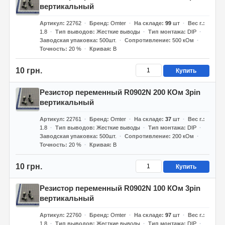
вертикальный
Артикул
22762
Бренд
Omter
На складе
99
шт
Вес г.
1.8
Тип выводов
Жесткие выводы
Тип монтажа
DIP
Заводская упаковка
500шт.
Сопротивление
500 кОм
Точность
20 %
Кривая
B
10 грн.
Купить
Резистор переменный R0902N 200 КОм 3pin
вертикальный
Артикул
22761
Бренд
Omter
На складе
37
шт
Вес г.
1.8
Тип выводов
Жесткие выводы
Тип монтажа
DIP
Заводская упаковка
500шт.
Сопротивление
200 кОм
Точность
20 %
Кривая
B
10 грн.
Купить
Резистор переменный R0902N 100 КОм 3pin
вертикальный
Артикул
22760
Бренд
Omter
На складе
97
шт
Вес г.
1.8
Тип выводов
Жесткие выводы
Тип монтажа
DIP