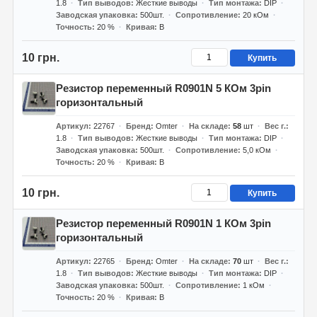
1.8
Тип выводов
Жесткие выводы
Тип монтажа
DIP
Заводская упаковка
500шт.
Сопротивление
20 кОм
Точность
20 %
Кривая
B
10 грн.
Купить
Резистор переменный R0901N 5 КОм 3pin
горизонтальный
Артикул
22767
Бренд
Omter
На складе
58
шт
Вес г.
1.8
Тип выводов
Жесткие выводы
Тип монтажа
DIP
Заводская упаковка
500шт.
Сопротивление
5,0 кОм
Точность
20 %
Кривая
B
10 грн.
Купить
Резистор переменный R0901N 1 КОм 3pin
горизонтальный
Артикул
22765
Бренд
Omter
На складе
70
шт
Вес г.
1.8
Тип выводов
Жесткие выводы
Тип монтажа
DIP
Заводская упаковка
500шт.
Сопротивление
1 кОм
Точность
20 %
Кривая
B