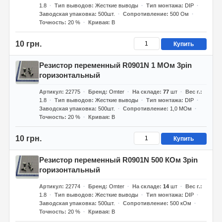
1.8
Тип выводов
Жесткие выводы
Тип монтажа
DIP
Заводская упаковка
500шт.
Сопротивление
500 Ом
Точность
20 %
Кривая
B
10 грн.
Купить
Резистор переменный R0901N 1 МОм 3pin
горизонтальный
Артикул
22775
Бренд
Omter
На складе
77
шт
Вес г.
1.8
Тип выводов
Жесткие выводы
Тип монтажа
DIP
Заводская упаковка
500шт.
Сопротивление
1,0 МОм
Точность
20 %
Кривая
B
10 грн.
Купить
Резистор переменный R0901N 500 КОм 3pin
горизонтальный
Артикул
22774
Бренд
Omter
На складе
14
шт
Вес г.
1.8
Тип выводов
Жесткие выводы
Тип монтажа
DIP
Заводская упаковка
500шт.
Сопротивление
500 кОм
Точность
20 %
Кривая
B