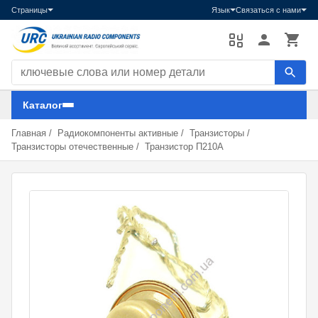
Страницы
Язык
Связаться с нами
Поиск компонентов
Каталог
Главная
/
Радиокомпоненты активные
/
Транзисторы
/
Транзисторы отечественные
/
Транзистор П210А