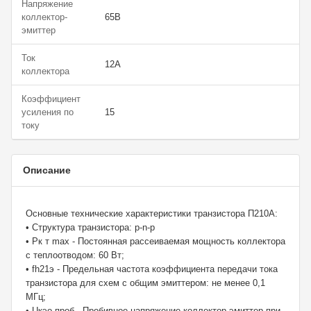
Напряжение
коллектор-
65В
эмиттер
Ток
12А
коллектора
Коэффициент
усиления по
15
току
Описание
Основные технические характеристики транзистора П210А:
• Структура транзистора: p-n-p
• Рк т max - Постоянная рассеиваемая мощность коллектора
с теплоотводом: 60 Вт;
• fh21э - Предельная частота коэффициента передачи тока
транзистора для схем с общим эмиттером: не менее 0,1
МГц;
• Uкэо проб - Пробивное напряжение коллектор-эмиттер при