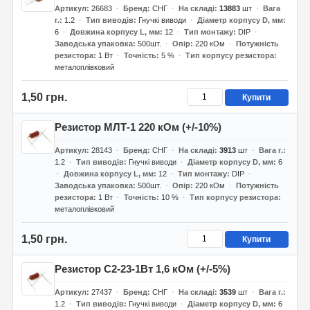
Артикул
26683
Бренд
СНГ
На складі
13883
шт
Вага
г.
1.2
Тип виводів
Гнучкі виводи
Діаметр корпусу D, мм
6
Довжина корпусу L, мм
12
Тип монтажу
DIP
Заводська упаковка
500шт.
Опір
220 кОм
Потужність
резистора
1 Вт
Точність
5 %
Тип корпусу резистора
металоплівковий
1,50 грн.
Купити
Резистор МЛТ-1 220 кОм (+/-10%)
Артикул
28143
Бренд
СНГ
На складі
3913
шт
Вага г.
1.2
Тип виводів
Гнучкі виводи
Діаметр корпусу D, мм
6
Довжина корпусу L, мм
12
Тип монтажу
DIP
Заводська упаковка
500шт.
Опір
220 кОм
Потужність
резистора
1 Вт
Точність
10 %
Тип корпусу резистора
металоплівковий
1,50 грн.
Купити
Резистор С2-23-1Вт 1,6 кОм (+/-5%)
Артикул
27437
Бренд
СНГ
На складі
3539
шт
Вага г.
1.2
Тип виводів
Гнучкі виводи
Діаметр корпусу D, мм
6