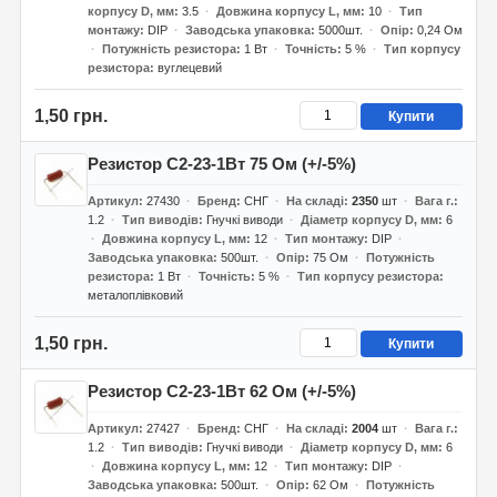
корпусу D, мм
3.5
Довжина корпусу L, мм
10
Тип
монтажу
DIP
Заводська упаковка
5000шт.
Опір
0,24 Ом
Потужність резистора
1 Вт
Точність
5 %
Тип корпусу
резистора
вуглецевий
1,50 грн.
Купити
Резистор С2-23-1Вт 75 Ом (+/-5%)
Артикул
27430
Бренд
СНГ
На складі
2350
шт
Вага г.
1.2
Тип виводів
Гнучкі виводи
Діаметр корпусу D, мм
6
Довжина корпусу L, мм
12
Тип монтажу
DIP
Заводська упаковка
500шт.
Опір
75 Ом
Потужність
резистора
1 Вт
Точність
5 %
Тип корпусу резистора
металоплівковий
1,50 грн.
Купити
Резистор С2-23-1Вт 62 Ом (+/-5%)
Артикул
27427
Бренд
СНГ
На складі
2004
шт
Вага г.
1.2
Тип виводів
Гнучкі виводи
Діаметр корпусу D, мм
6
Довжина корпусу L, мм
12
Тип монтажу
DIP
Заводська упаковка
500шт.
Опір
62 Ом
Потужність