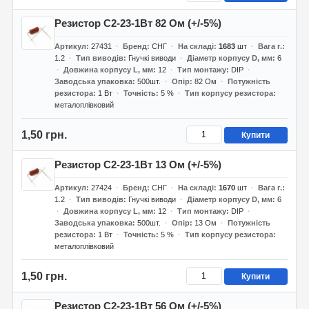
Резистор С2-23-1Вт 82 Ом (+/-5%)
Артикул
27431
Бренд
СНГ
На складі
1683
шт
Вага г.
1.2
Тип виводів
Гнучкі виводи
Діаметр корпусу D, мм
6
Довжина корпусу L, мм
12
Тип монтажу
DIP
Заводська упаковка
500шт.
Опір
82 Ом
Потужність
резистора
1 Вт
Точність
5 %
Тип корпусу резистора
металоплівковий
1,50 грн.
Купити
Резистор С2-23-1Вт 13 Ом (+/-5%)
Артикул
27424
Бренд
СНГ
На складі
1670
шт
Вага г.
1.2
Тип виводів
Гнучкі виводи
Діаметр корпусу D, мм
6
Довжина корпусу L, мм
12
Тип монтажу
DIP
Заводська упаковка
500шт.
Опір
13 Ом
Потужність
резистора
1 Вт
Точність
5 %
Тип корпусу резистора
металоплівковий
1,50 грн.
Купити
Резистор С2-23-1Вт 56 Ом (+/-5%)