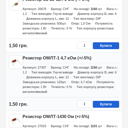
Артикул
26676
Бренд
СНГ
На складі
1160
шт
Вага г.
1.2
Тип виводів
Гнучкі виводи
Діаметр корпусу D, мм
6
Довжина корпусу L, мм
12
Тип монтажу
DIP
Заводська упаковка
500шт.
Опір
1,0 Ом
Потужність
резистора
1 Вт
Точність
5 %
Тип корпусу резистора
металоплівковий
1,50 грн.
Купити
Резистор ОМЛТ-1 4,7 кОм (+/-5%)
Артикул
27307
Бренд
СНГ
На складі
1156
шт
Вага г.
1.2
Тип виводів
Гнучкі виводи
Діаметр корпусу D, мм
6
Довжина корпусу L, мм
12
Тип монтажу
DIP
Заводська упаковка
120шт.
Опір
4,7 кОм
Потужність
резистора
1 Вт
Точність
5 %
Тип корпусу резистора
металоплівковий
1,50 грн.
Купити
Резистор ОМЛТ-1430 Ом (+/-5%)
Артикул
27015
Бренд
СНГ
На складі
1101
шт
Вага г.