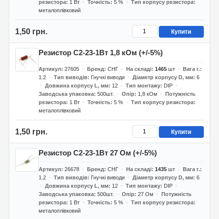
резистора
1 Вт
Точність
5 %
Тип корпусу резистора
металоплівковий
1,50 грн.
Купити
Резистор С2-23-1Вт 1,8 кОм (+/-5%)
Артикул
27605
Бренд
СНГ
На складі
1465
шт
Вага г.
1.2
Тип виводів
Гнучкі виводи
Діаметр корпусу D, мм
6
Довжина корпусу L, мм
12
Тип монтажу
DIP
Заводська упаковка
500шт.
Опір
1,8 кОм
Потужність
резистора
1 Вт
Точність
5 %
Тип корпусу резистора
металоплівковий
1,50 грн.
Купити
Резистор С2-23-1Вт 27 Ом (+/-5%)
Артикул
26678
Бренд
СНГ
На складі
1435
шт
Вага г.
1.2
Тип виводів
Гнучкі виводи
Діаметр корпусу D, мм
6
Довжина корпусу L, мм
12
Тип монтажу
DIP
Заводська упаковка
500шт.
Опір
27 Ом
Потужність
резистора
1 Вт
Точність
5 %
Тип корпусу резистора
металоплівковий