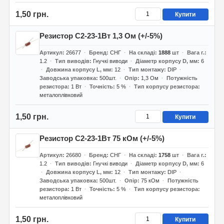
1,50 грн.
Купити
Резистор С2-23-1Вт 1,3 Ом (+/-5%)
Артикул
26677
Бренд
СНГ
На складі
1888
шт
Вага г.
1.2
Тип виводів
Гнучкі виводи
Діаметр корпусу D, мм
6
Довжина корпусу L, мм
12
Тип монтажу
DIP
Заводська упаковка
500шт.
Опір
1,3 Ом
Потужність
резистора
1 Вт
Точність
5 %
Тип корпусу резистора
металоплівковий
1,50 грн.
Купити
Резистор С2-23-1Вт 75 кОм (+/-5%)
Артикул
26680
Бренд
СНГ
На складі
1758
шт
Вага г.
1.2
Тип виводів
Гнучкі виводи
Діаметр корпусу D, мм
6
Довжина корпусу L, мм
12
Тип монтажу
DIP
Заводська упаковка
500шт.
Опір
75 кОм
Потужність
резистора
1 Вт
Точність
5 %
Тип корпусу резистора
металоплівковий
1,50 грн.
Купити