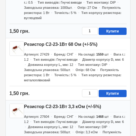
г.
0.5
Тип виводів
Гнучкі виводи
Тип монтажу
DIP
Заводська упаковка
1000шт.
Опір
27 Ом
Потужність
резистора
1 Вт
Точність
5 %
Тип корпусу резистора
вуглецевий
1,50 грн.
Купити
Резистор С2-23-1Вт 68 Ом (+/-5%)
Артикул
27429
Бренд
СНГ
На складі
1559
шт
Вага г.
1.2
Тип виводів
Гнучкі виводи
Діаметр корпусу D, мм
6
Довжина корпусу L, мм
12
Тип монтажу
DIP
Заводська упаковка
500шт.
Опір
68 Ом
Потужність
резистора
1 Вт
Точність
5 %
Тип корпусу резистора
металоплівковий
1,50 грн.
Купити
Резистор С2-23-1Вт 3,3 кОм (+/-5%)
Артикул
27604
Бренд
СНГ
На складі
1468
шт
Вага г.
1.2
Тип виводів
Гнучкі виводи
Діаметр корпусу D, мм
6
Довжина корпусу L, мм
12
Тип монтажу
DIP
Заводська упаковка
500шт.
Опір
3,3 кОм
Потужність