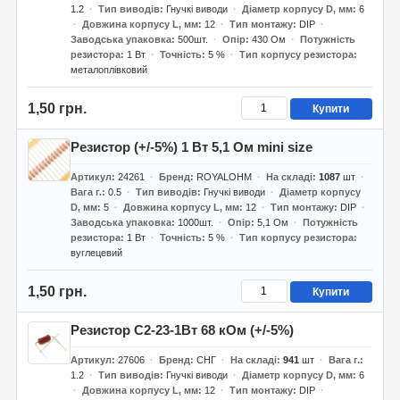
1.2
Тип виводів
Гнучкі виводи
Діаметр корпусу D, мм
6
Довжина корпусу L, мм
12
Тип монтажу
DIP
Заводська упаковка
500шт.
Опір
430 Ом
Потужність
резистора
1 Вт
Точність
5 %
Тип корпусу резистора
металоплівковий
1,50 грн.
Купити
Резистор (+/-5%) 1 Вт 5,1 Ом mini size
Артикул
24261
Бренд
ROYALOHM
На складі
1087
шт
Вага г.
0.5
Тип виводів
Гнучкі виводи
Діаметр корпусу
D, мм
5
Довжина корпусу L, мм
12
Тип монтажу
DIP
Заводська упаковка
1000шт.
Опір
5,1 Ом
Потужність
резистора
1 Вт
Точність
5 %
Тип корпусу резистора
вуглецевий
1,50 грн.
Купити
Резистор С2-23-1Вт 68 кОм (+/-5%)
Артикул
27606
Бренд
СНГ
На складі
941
шт
Вага г.
1.2
Тип виводів
Гнучкі виводи
Діаметр корпусу D, мм
6
Довжина корпусу L, мм
12
Тип монтажу
DIP