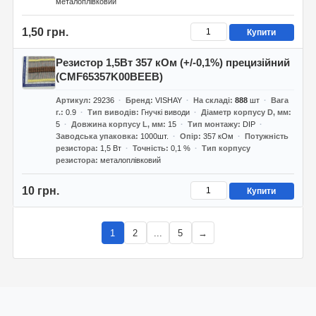
металоплівковий
1,50 грн.
Купити
Резистор 1,5Вт 357 кОм (+/-0,1%) прецизійний
(CMF65357K00BEEB)
Артикул
29236
Бренд
VISHAY
На складі
888
шт
Вага
г.
0.9
Тип виводів
Гнучкі виводи
Діаметр корпусу D, мм
5
Довжина корпусу L, мм
15
Тип монтажу
DIP
Заводська упаковка
1000шт.
Опір
357 кОм
Потужність
резистора
1,5 Вт
Точність
0,1 %
Тип корпусу
резистора
металоплівковий
10 грн.
Купити
1
2
...
5
→