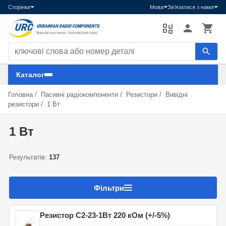
Сторінки
Мова
Зв'язатися з нами
Пошук компонентів
Каталог
Головна
/
Пасивні радіокомпоненти
/
Резистори
/
Вивідні
резистори
/
1 Вт
1 Вт
Результатів:
137
Фільтри
Резистор С2-23-1Вт 220 кОм (+/-5%)