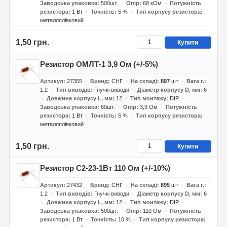
Заводська упаковка
500шт.
Опір
68 кОм
Потужність
резистора
1 Вт
Точність
5 %
Тип корпусу резистора
металоплівковий
1,50 грн.
Купити
Резистор ОМЛТ-1 3,9 Ом (+/-5%)
Артикул
27355
Бренд
СНГ
На складі
897
шт
Вага г.
1.2
Тип виводів
Гнучкі виводи
Діаметр корпусу D, мм
6
Довжина корпусу L, мм
12
Тип монтажу
DIP
Заводська упаковка
60шт.
Опір
3,9 Ом
Потужність
резистора
1 Вт
Точність
5 %
Тип корпусу резистора
металоплівковий
1,50 грн.
Купити
Резистор С2-23-1Вт 110 Ом (+/-10%)
Артикул
27432
Бренд
СНГ
На складі
895
шт
Вага г.
1.2
Тип виводів
Гнучкі виводи
Діаметр корпусу D, мм
6
Довжина корпусу L, мм
12
Тип монтажу
DIP
Заводська упаковка
500шт.
Опір
110 Ом
Потужність
резистора
1 Вт
Точність
10 %
Тип корпусу резистора