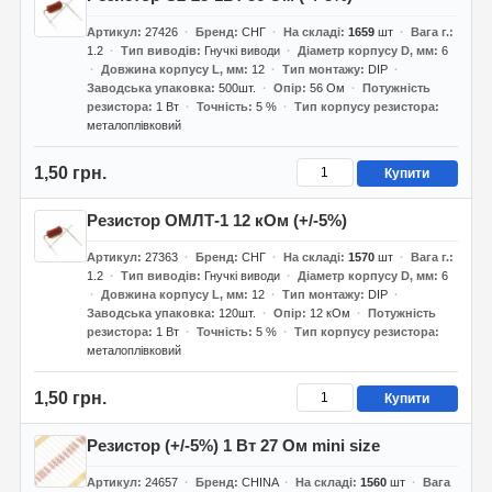
Артикул
27426
Бренд
СНГ
На складі
1659
шт
Вага г.
1.2
Тип виводів
Гнучкі виводи
Діаметр корпусу D, мм
6
Довжина корпусу L, мм
12
Тип монтажу
DIP
Заводська упаковка
500шт.
Опір
56 Ом
Потужність
резистора
1 Вт
Точність
5 %
Тип корпусу резистора
металоплівковий
1,50 грн.
Купити
Резистор ОМЛТ-1 12 кОм (+/-5%)
Артикул
27363
Бренд
СНГ
На складі
1570
шт
Вага г.
1.2
Тип виводів
Гнучкі виводи
Діаметр корпусу D, мм
6
Довжина корпусу L, мм
12
Тип монтажу
DIP
Заводська упаковка
120шт.
Опір
12 кОм
Потужність
резистора
1 Вт
Точність
5 %
Тип корпусу резистора
металоплівковий
1,50 грн.
Купити
Резистор (+/-5%) 1 Вт 27 Ом mini size
Артикул
24657
Бренд
CHINA
На складі
1560
шт
Вага