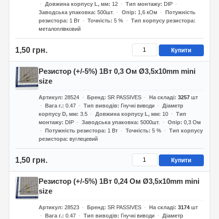
Довжина корпусу L, мм
12
Тип монтажу
DIP
Заводська упаковка
500шт.
Опір
1,6 кОм
Потужність
резистора
1 Вт
Точність
5 %
Тип корпусу резистора
металоплівковий
1,50 грн.
Купити
Резистор (+/-5%) 1Вт 0,3 Ом Ø3,5x10mm mini
size
Артикул
28524
Бренд
SR PASSIVES
На складі
3257
шт
Вага г.
0.47
Тип виводів
Гнучкі виводи
Діаметр
корпусу D, мм
3.5
Довжина корпусу L, мм
10
Тип
монтажу
DIP
Заводська упаковка
5000шт.
Опір
0,3 Ом
Потужність резистора
1 Вт
Точність
5 %
Тип корпусу
резистора
вуглецевий
1,50 грн.
Купити
Резистор (+/-5%) 1Вт 0,24 Ом Ø3,5x10mm mini
size
Артикул
28523
Бренд
SR PASSIVES
На складі
3174
шт
Вага г.
0.47
Тип виводів
Гнучкі виводи
Діаметр