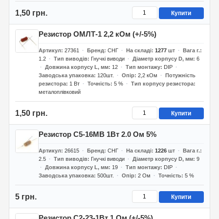
1,50 грн.
Купити
Резистор ОМЛТ-1 2,2 кОм (+/-5%)
Артикул
27361
Бренд
СНГ
На складі
1277
шт
Вага г.
1.2
Тип виводів
Гнучкі виводи
Діаметр корпусу D, мм
6
Довжина корпусу L, мм
12
Тип монтажу
DIP
Заводська упаковка
120шт.
Опір
2,2 кОм
Потужність
резистора
1 Вт
Точність
5 %
Тип корпусу резистора
металоплівковий
1,50 грн.
Купити
Резистор С5-16МВ 1Вт 2.0 Ом 5%
Артикул
26615
Бренд
СНГ
На складі
1226
шт
Вага г.
2.5
Тип виводів
Гнучкі виводи
Діаметр корпусу D, мм
9
Довжина корпусу L, мм
19
Тип монтажу
DIP
Заводська упаковка
500шт.
Опір
2 Ом
Точність
5 %
5 грн.
Купити
Резистор С2-23-1Вт 1 Ом (+/-5%)