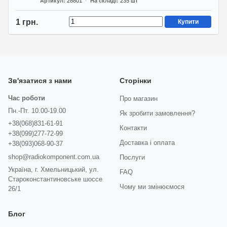
Артикул
28801
На складі
235
шт
1 грн.
Купити
Зв'язатися з нами
Сторінки
Час роботи
Про магазин
Пн.-Пт. 10.00-19.00
Як зробити замовлення?
+38(068)831-61-91
Контакти
+38(099)277-72-99
Доставка і оплата
+38(093)068-90-37
shop@radiokomponent.com.ua
Послуги
Україна, г. Хмельницький, ул.
FAQ
Староконстантиновське шоссе
Чому ми змінюємося
26/1
Блог