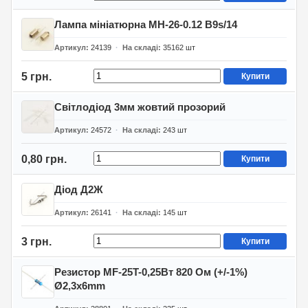
Лампа мініатюрна МН-26-0.12 В9s/14
Артикул
24139
На складі
35162
шт
5 грн.
Купити
Світлодіод 3мм жовтий прозорий
Артикул
24572
На складі
243
шт
0,80 грн.
Купити
Діод Д2Ж
Артикул
26141
На складі
145
шт
3 грн.
Купити
Резистор MF-25T-0,25Вт 820 Ом (+/-1%)
Ø2,3x6mm