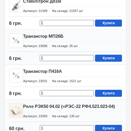
Стабілітрон Д816Г
Артикул
21349
На складі
21557
шт
6 грн.
Купити
Транзистор МП26Б
Артикул
23006
На складі
35
шт
6 грн.
Купити
Транзистор П416А
Артикул
23031
На складі
1521
шт
8 грн.
Купити
Реле РЭК50 04.02 (=РЭС-22 РФ4.523.023-04)
Артикул
23350
На складі
135
шт
60 грн.
Купити