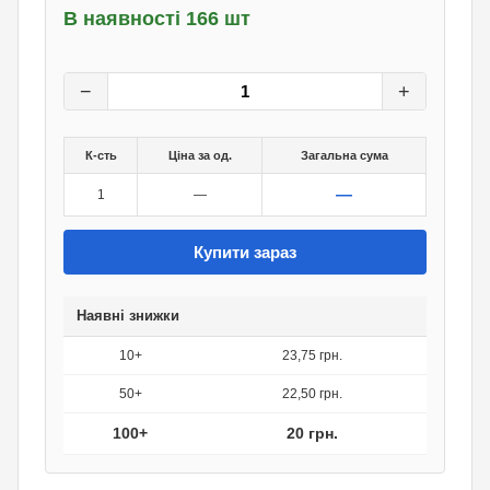
В наявності 166 шт
25
грн.
0
грн.
−
+
К-сть
Ціна за од.
Загальна сума
—
1
—
Купити зараз
Наявні знижки
10+
23,75 грн.
50+
22,50 грн.
100+
20 грн.