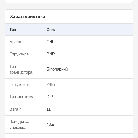
Характеристики
Тип
Опис
Бренд
СНГ
Структура
PNP
Тип
Біполярний
транзистора
Потужність
24Вт
Тип монтажу
DIP
Вага г.
11
Заводська
40шт.
упаковка