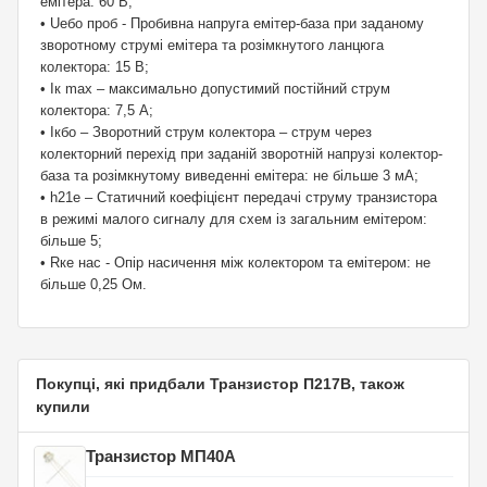
емітера: 60 В;
• Uебо проб - Пробивна напруга емітер-база при заданому
зворотному струмі емітера та розімкнутого ланцюга
колектора: 15 В;
• Iк max – максимально допустимий постійний струм
колектора: 7,5 А;
• Iкбо – Зворотний струм колектора – струм через
колекторний перехід при заданій зворотній напрузі колектор-
база та розімкнутому виведенні емітера: не більше 3 мА;
• h21е – Статичний коефіцієнт передачі струму транзистора
в режимі малого сигналу для схем із загальним емітером:
більше 5;
• Rке нас - Опір насичення між колектором та емітером: не
більше 0,25 Ом.
Покупці, які придбали Транзистор П217В, також
купили
Транзистор МП40А