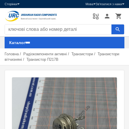
Сторінки
Мова
Зв'язатися з нами
Пошук компонентів
Каталог
Головна
/
Радіокомпоненти активні
/
Транзистори
/
Транзистори
вітчизняні
/
Транзистор П217В