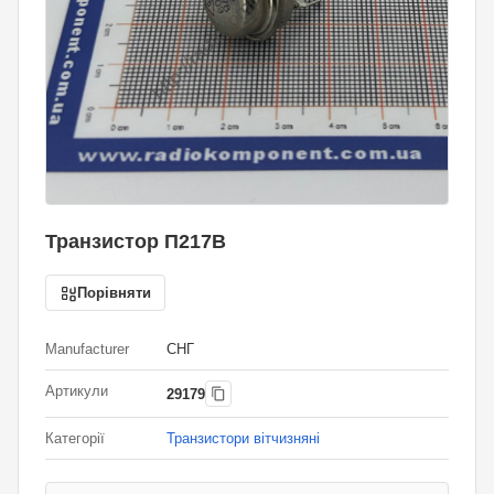
Транзистор П217В
Порівняти
Manufacturer
СНГ
Артикули
29179
Категорії
Транзистори вітчизняні