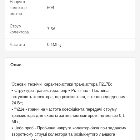
Напруга
колектор-
60В
емітер
Струм
7,5A
колектора
Частота
0,1МГц
Опис
Основні технічні характеристики транзистора П217В:
• Структура транзистора: pnp • Рк т max - Постійна
потужність колектора, що розсіюється, з тепловідведенням:
24 Вт;
• fh21е - гранична частота коефіцієнта передачі струму
транзистора для схем із загальним емітером: не менше 0,1
МГц;
• Uкбо проб - Пробивна напруга колектор-база при заданому
зворотному струмі колектора та розімкнутого ланцюга