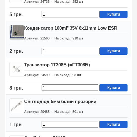
Артикул
24735
На складі
252
шт
5 грн.
Купити
Конденсатор 100mF 35V 6x11mm Low ESR
Артикул
21566
На складі
910
шт
2 грн.
Купити
Транзистор 1Т308Б (=ГТ308Б)
Артикул
24599
На складі
98
шт
8 грн.
Купити
Світлодіод 5мм білий прозорий
Артикул
20485
На складі
501
шт
1 грн.
Купити